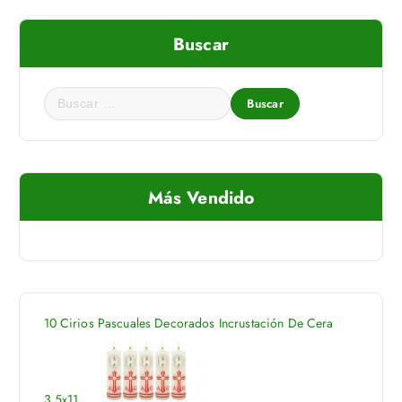
Buscar
B
u
s
c
a
Más Vendido
r
:
10 Cirios Pascuales Decorados Incrustación De Cera
3.5x11