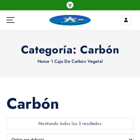
S
k
i
p
t
o
Categoría:
Carbón
c
o
n
Home
1 Caja De Carbón Vegetal
t
e
n
t
Carbón
Mostrando todos los 3 resultados