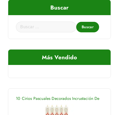
Buscar
B
u
s
c
a
Más Vendido
r
:
10 Cirios Pascuales Decorados Incrustación De