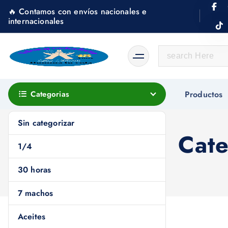
S
🔥 Contamos con envíos nacionales e
k
internacionales
i
p
S
t
e
o
a
c
r
Categorias
Productos
o
c
n
h
Sin categorizar
t
f
Cate
e
1/4
o
n
r
30 horas
t
:
7 machos
Aceites