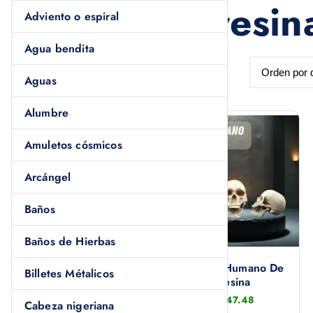
Figuras de resin
Adviento o espiral
Agua bendita
Aguas
Alumbre
Amuletos cósmicos
Arcángel
Baños
Baños de Hierbas
Arcángel Miguel en
Cráneo Humano De
Billetes Métalicos
resina 49 cm
Resina
$
420.00
$
247.48
Cabeza nigeriana