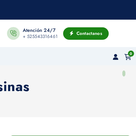
Atención 24/7
Contactanos
+ 525543316461
0
sinas