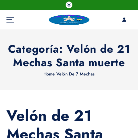
S
k
i
p
t
o
Categoría:
Velón de 21
c
o
Mechas Santa muerte
n
t
e
Home
Velón De 7 Mechas
n
t
Velón de 21
Mechas Santa