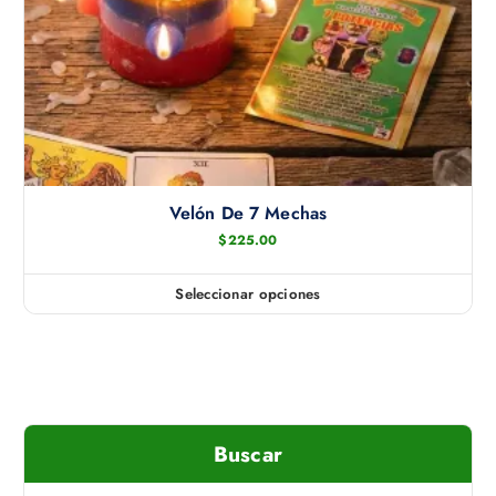
Velón De 7 Mechas
$
225.00
Seleccionar opciones
E
s
t
e
p
r
Buscar
o
d