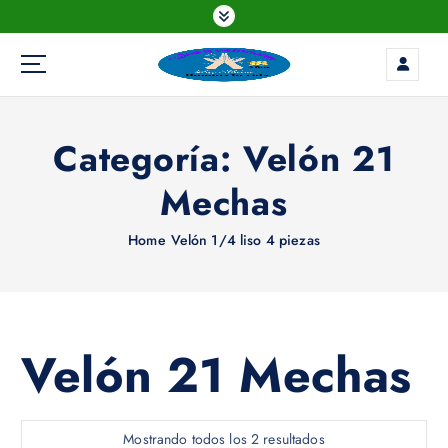
S
k
i
p
t
o
Categoría:
Velón 21
c
o
Mechas
n
t
e
Home
Velón 1/4 liso 4 piezas
n
t
Velón 21 Mechas
Mostrando todos los 2 resultados