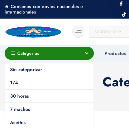
S
🔥 Contamos con envíos nacionales e
k
internacionales
i
p
S
t
e
o
a
c
r
Categorias
Productos
o
c
n
h
Sin categorizar
t
f
Cat
e
1/4
o
n
r
30 horas
t
:
7 machos
Aceites