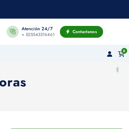
Atención 24/7
Contactanos
+ 525543316461
0
doras