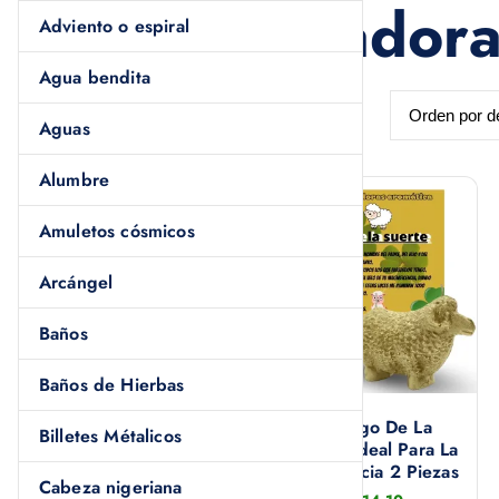
Velas y Velador
Adviento o espiral
Agua bendita
Aguas
Alumbre
Amuletos cósmicos
Arcángel
Baños
Baños de Hierbas
8 Veladoras Ecológica
Borrego De La
Billetes Métalicos
Florero (extra Jumbo)
Suerte. Ideal Para La
Sin Plomo
Abundancia 2 Piezas
Cabeza nigeriana