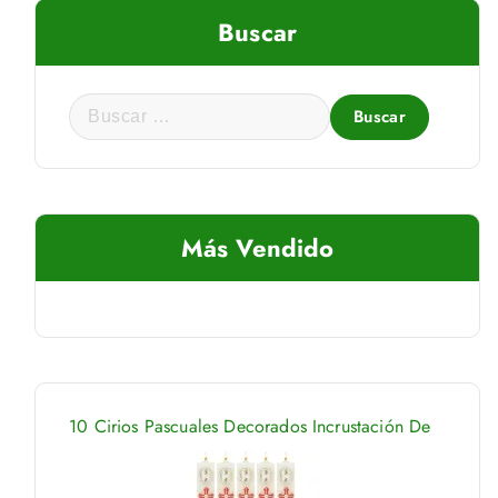
Buscar
B
u
s
c
a
Más Vendido
r
:
10 Cirios Pascuales Decorados Incrustación De