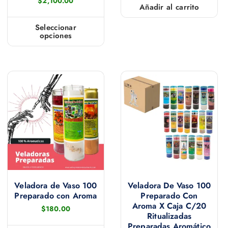
$
2,100.00
Añadir al carrito
Seleccionar
opciones
E
s
t
e
p
r
o
d
u
c
t
Veladora de Vaso 100
Veladora De Vaso 100
o
Preparado con Aroma
Preparado Con
t
Aroma X Caja C/20
$
180.00
Ritualizadas
i
Preparadas Aromático