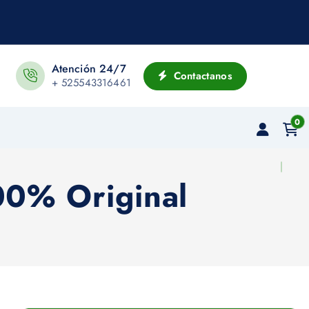
Atención 24/7
Contactanos
+ 525543316461
0
00% Original