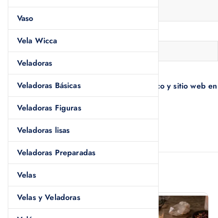
Vaso
Nombre
*
Vela Wicca
Veladoras
Veladoras Básicas
Guardar mi nombre, correo electrónico y sitio web e
comentario.
Veladoras Figuras
Veladoras lisas
Veladoras Preparadas
Productos relacionados
Velas
Velas y Veladoras