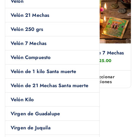
Velón
Velón 21 Mechas
Velón 250 grs
Velón 7 Mechas
Veladora De Vaso 100
Velón De 7 Mechas
Velón Compuesto
Preparado Con
$
225.00
Aroma X Caja C/20
Ritualizadas
Velón de 1 kilo Santa muerte
Seleccionar
Preparadas Aromático
opciones
E
Velón de 21 Mechas Santa muerte
$
1,499.00
s
t
Velón Kilo
Seleccionar
opciones
E
e
Virgen de Guadalupe
s
p
t
r
Virgen de Juquila
e
o