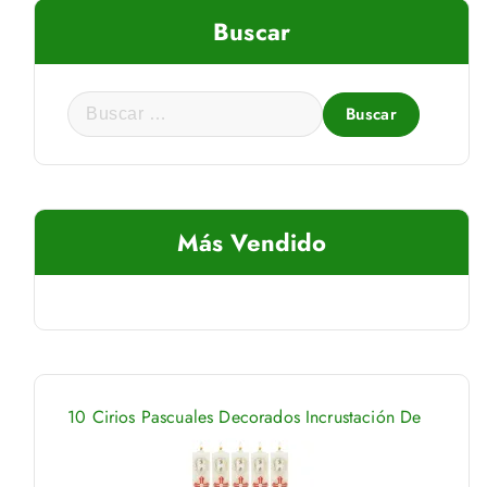
Buscar
B
u
s
c
a
Más Vendido
r
:
10 Cirios Pascuales Decorados Incrustación De