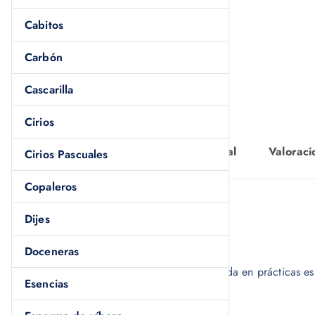
Cabitos
Carbón
Cascarilla
Cirios
Descripción
Información adicional
Valoraci
Cirios Pascuales
Copaleros
Descripción
Dijes
Contenido: 1 pieza
Doceneras
La
veladora Siete Machos
es reconocida en prácticas es
Esencias
y atracción de buena suerte
.