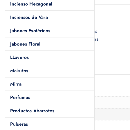
Incienso Hexagonal
Usos comunes
Inciensos de Vara
Limpieza interior y exterior
Jabones Esotéricos
Atracción de suerte y oportunidades
Protección contra energías negativas
Jabones Floral
Apoyo en rituales espirituales
LLaveros
Makutos
Mirra
Información adicional
Perfumes
Peso
150 kg
Productos Abarrotes
Dimensiones
10 × 10 × 10 cm
Pulseras