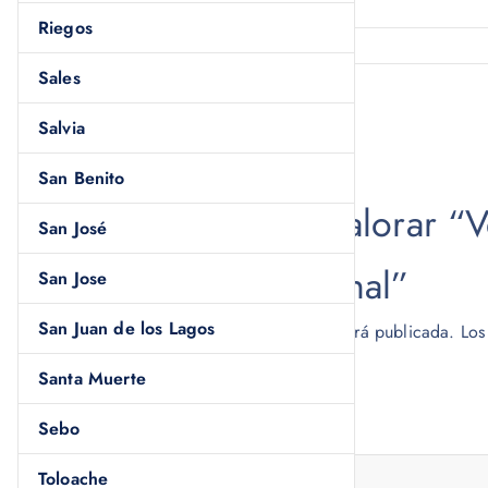
Riegos
Sales
Valoraciones
Salvia
No hay valoraciones aún.
San Benito
Sé el primero en valorar “
San José
Urania 100% Original”
San Jose
San Juan de los Lagos
Tu dirección de correo electrónico no será publicada.
Los
Tu puntuación
*
Santa Muerte
Sebo
Tu valoración
*
Toloache