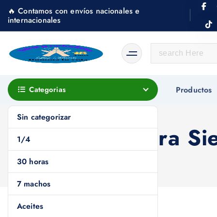
S
🔥 Contamos con envíos nacionales e
k
internacionales
i
p
S
t
e
o
a
c
r
Categorias
Productos
o
c
n
h
Sin categorizar
t
Veladora Si
f
e
1/4
o
n
r
30 horas
t
:
7 machos
Aceites