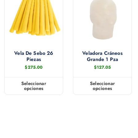
Vela De Sebo 26
Veladora Cráneos
Piezas
Grande 1 Pza
$
275.00
$
127.05
Seleccionar
Seleccionar
opciones
opciones
E
E
s
s
t
t
e
e
p
p
r
r