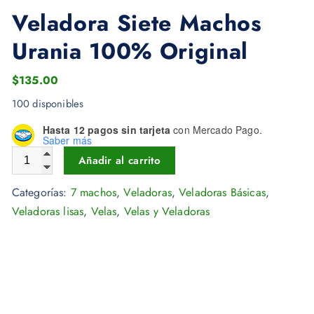
Veladora Siete Machos
Urania 100% Original
$
135.00
100 disponibles
Hasta 12 pagos sin tarjeta
con Mercado Pago.
Saber más
Veladora Siete Machos Urania 100% Original cantidad
Añadir al carrito
Categorías:
7 machos
,
Veladoras
,
Veladoras Básicas
,
Veladoras lisas
,
Velas
,
Velas y Veladoras