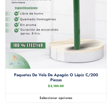
Paquetes De Vela De Apagón O Lápiz C/200
Piezas
$
2,100.00
Seleccionar opciones
E
s
t