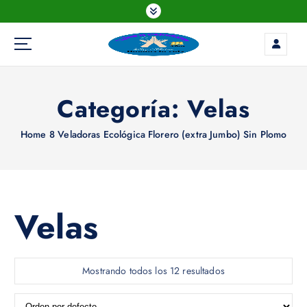
S
k
i
p
t
o
Categoría:
Velas
c
o
n
Home
8 Veladoras Ecológica Florero (extra Jumbo) Sin Plomo
t
e
n
t
Velas
Mostrando todos los 12 resultados