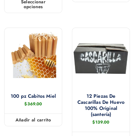
Seleccionar
opciones
E
s
t
e
p
r
o
d
u
c
t
100 pz Cabitos Miel
12 Piezas De
o
Cascarillas De Huevo
$
369.00
t
100% Original
(santería)
i
Añadir al carrito
$
139.00
e
n