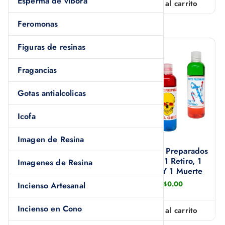
Esperma de víbora
Añadir al carrito
Añadir al carrito
m
ú
Feromonas
l
Figuras de resinas
t
i
Fragancias
p
l
Gotas antialcolicas
e
Icofa
s
v
Imagen de Resina
a
35 Pz. De Carbón
4 Aceites Preparados
r
Vegetal Brasa Sacra
1 Odio, 1 Retiro, 1
Imagenes de Resina
i
Jumbo Para
Coyote Y 1 Muerte
Sahumerio
a
$
240.00
Incienso Artesanal
$
0.33
n
Incienso en Cono
Añadir al carrito
t
Añadir al carrito