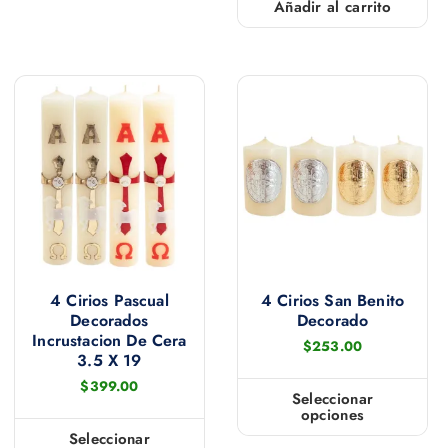
Añadir al carrito
e
m
ú
l
t
i
p
l
e
s
v
4 Cirios Pascual
4 Cirios San Benito
a
Decorados
Decorado
r
Incrustacion De Cera
$
253.00
i
3.5 X 19
a
$
399.00
Seleccionar
n
opciones
E
Seleccionar
t
s