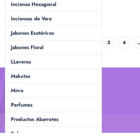
e
Incienso Hexagonal
s
.
Inciensos de Vara
L
Jabones Esotéricos
a
s
1
2
3
4
Jabones Floral
o
p
LLaveros
c
Makutos
i
o
Mirra
n
e
Perfumes
s
s
Productos Abarrotes
e
Pulseras
p