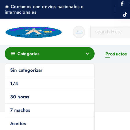
S
🔥 Contamos con envíos nacionales e
k
internacionales
i
p
S
t
e
o
a
c
r
Categorias
Productos
o
c
n
h
Sin categorizar
t
f
e
1/4
o
n
r
30 horas
t
:
7 machos
Aceites