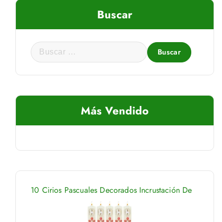
Buscar
B
u
s
c
a
Más Vendido
r
:
10 Cirios Pascuales Decorados Incrustación De