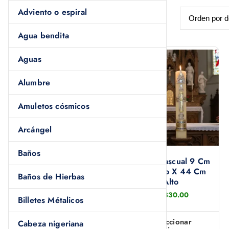
Adviento o espiral
Agua bendita
Aguas
Alumbre
Amuletos cósmicos
Arcángel
Baños
1 Caja De Carbón
1 Cirio Pascual 9 Cm
Vegetal
Diámetro X 44 Cm
Baños de Hierbas
Alto
$
91.00
$
1,330.00
Billetes Métalicos
Añadir al carrito
Seleccionar
Cabeza nigeriana