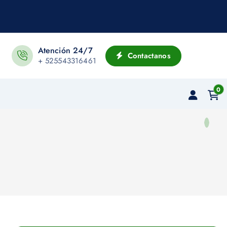
Atención 24/7
Contactanos
+ 525543316461
0