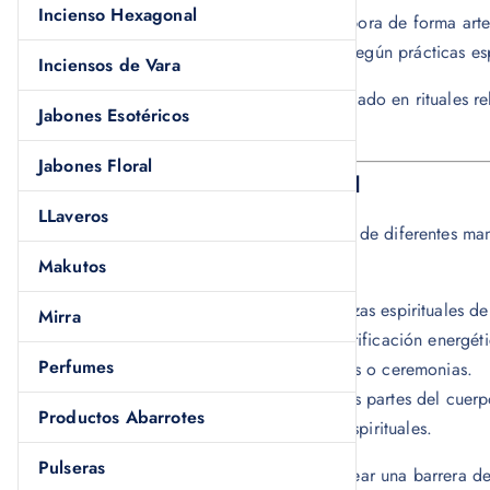
Incienso Hexagonal
Además, la
cascarilla espiritual
se elabora de forma arte
Posteriormente es rezada y consagrada según prácticas espi
Inciensos de Vara
Por esta razón, es un producto muy utilizado en rituales re
Jabones Esotéricos
energética.
Jabones Floral
Usos de la cascarilla espiritual
LLaveros
La
cascarilla espiritual
puede utilizarse de diferentes man
ejemplo:
Makutos
• Esparcirla en agua para realizar limpiezas espirituales de
Mirra
• Utilizarla en baños espirituales para purificación energét
Perfumes
• Trazar círculos de protección en rituales o ceremonias.
• Dibujar cruces protectoras en diferentes partes del cuerp
Productos Abarrotes
• Complementar limpiezas con hierbas espirituales.
Pulseras
De esta manera, la cascarilla ayuda a crear una barrera d