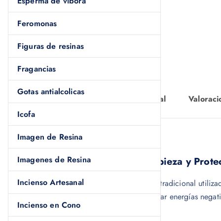
Esperma de víbora
Feromonas
Figuras de resinas
Fragancias
Gotas antialcolicas
Descripción
Información adicional
Valoraci
Icofa
Imagen de Resina
Descripción
Imagenes de Resina
Cascarilla Espiritual para Limpieza y Prote
Incienso Artesanal
La
cascarilla espiritual
es un elemento tradicional utiliza
Muchas personas la emplean para eliminar energías negativa
Incienso en Cono
cuerpo.