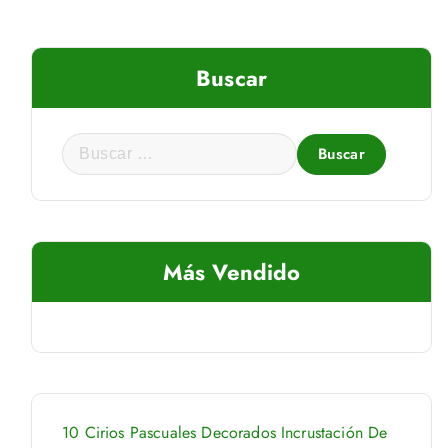
Buscar
B
u
s
c
a
Más Vendido
r
:
antidad
10 Cirios Pascuales Decorados Incrustación De