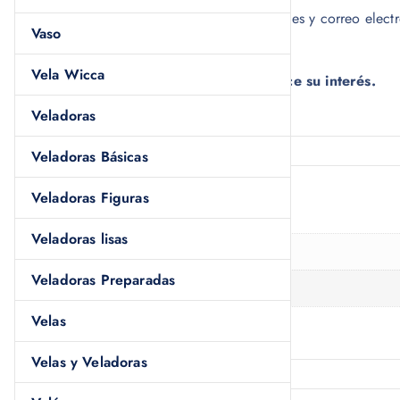
Si requiere factura, envíe sus datos fiscales y correo elec
Vaso
generamos.
Vela Wicca
Velas y Veladoras Luz María agradece su interés.
Veladoras
Veladoras Básicas
Veladoras Figuras
Información adicional
Veladoras lisas
Peso
0.250 kg
Veladoras Preparadas
Dimensiones
60 × 12 × 12 cm
Velas
Velas y Veladoras