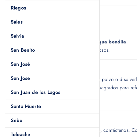
Riegos
Características del producto
Sales
• Caja con
12 cascarillas
.
• Elaboración
artesanal tradicional
.
Salvia
• Preparada con
cáscara de huevo y agua bendita
.
San Benito
• Utilizada en rituales espirituales y religiosos.
San José
Recomendaciones de uso
San Jose
Puede utilizar la
cascarilla espiritual
en polvo o disolver
colocar en entradas, puertas o espacios sagrados para ref
San Juan de los Lagos
Mantener en un lugar fresco y seco.
Santa Muerte
Atención al cliente
Sebo
Si al recibir su compra no está satisfecho, contáctenos. C
Toloache