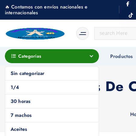
S
🔥 Contamos con envíos nacionales e
k
internacionales
i
p
S
t
e
o
a
c
r
Categorias
Productos
o
c
n
h
Sin categorizar
t
12 Piezas De 
f
e
1/4
o
n
r
30 horas
t
:
H
7 machos
Aceites