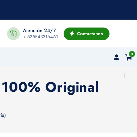
Atención 24/7
Contactanos
+ 525543316461
0
 100% Original
ía)