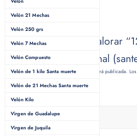
Velón
Valoraciones
Velón 21 Mechas
No hay valoraciones aún.
Velón 250 grs
Sé el primero en valorar “1
Velón 7 Mechas
Huevo 100% Original (sante
Velón Compuesto
Velón de 1 kilo Santa muerte
Tu dirección de correo electrónico no será publicada.
Los
Tu puntuación
*
Velón de 21 Mechas Santa muerte
Velón Kilo
Tu valoración
*
Virgen de Guadalupe
Virgen de Juquila
Nombre
*