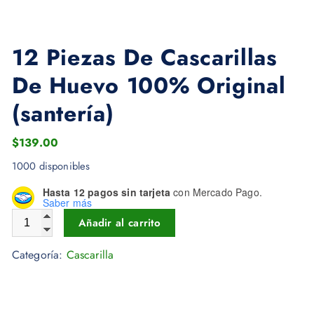
12 Piezas De Cascarillas
De Huevo 100% Original
(santería)
$
139.00
1000 disponibles
Hasta 12 pagos sin tarjeta
con Mercado Pago.
Saber más
12 Piezas De Cascarillas De Huevo 100% Original (santería) c
Añadir al carrito
Categoría:
Cascarilla