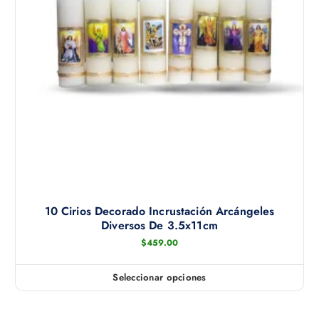
10 Cirios Decorado Incrustación Arcángeles
Diversos De 3.5x11cm
$
459.00
Seleccionar opciones
E
s
t