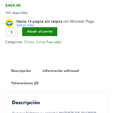
$
405.00
100 disponibles
Hasta 12 pagos sin tarjeta
con Mercado Pago.
Saber más
10 Cirios Pascuales Decorados Incrustacion De Cera 3.5x11 cantidad
Añadir al carrito
Categorías:
Cirios
,
Cirios Pascuales
Descripción
Información adicional
Valoraciones (0)
Descripción