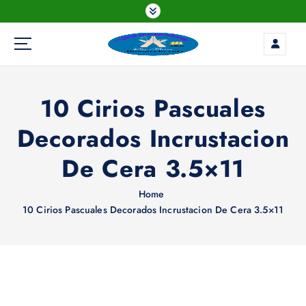
S
k
i
p
t
o
10 Cirios Pascuales
c
o
Decorados Incrustacion
n
t
De Cera 3.5×11
e
n
Home
t
10 Cirios Pascuales Decorados Incrustacion De Cera 3.5×11