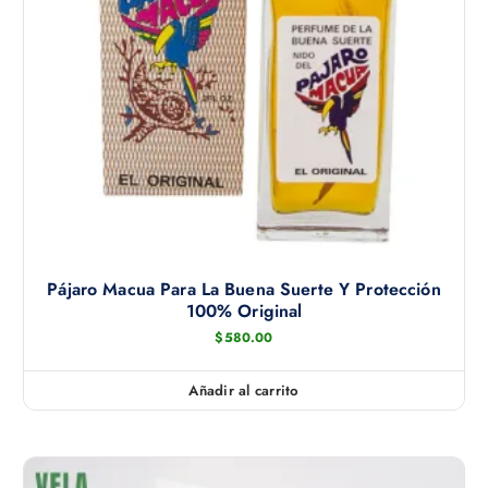
s
i
.
r
L
e
a
n
s
l
o
a
p
p
c
á
i
g
o
i
n
n
e
Pájaro Macua Para La Buena Suerte Y Protección
a
s
100% Original
d
s
$
580.00
e
e
p
p
Añadir al carrito
r
u
o
e
d
d
u
e