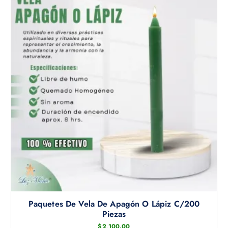
c
n
t
e
o
l
e
g
i
r
e
n
l
a
p
á
g
i
n
a
Paquetes De Vela De Apagón O Lápiz C/200
d
Piezas
e
$
2,100.00