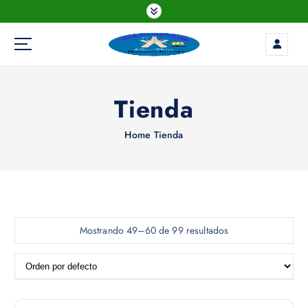
S
k
i
p
t
o
Tienda
c
o
n
Home
Tienda
t
e
n
t
Mostrando 49–60 de 99 resultados