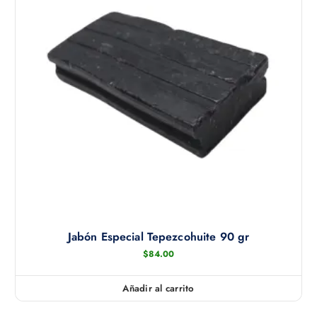
e
g
i
r
e
n
l
a
p
á
g
i
n
a
Jabón Especial Tepezcohuite 90 gr
d
$
84.00
e
p
Añadir al carrito
r
o