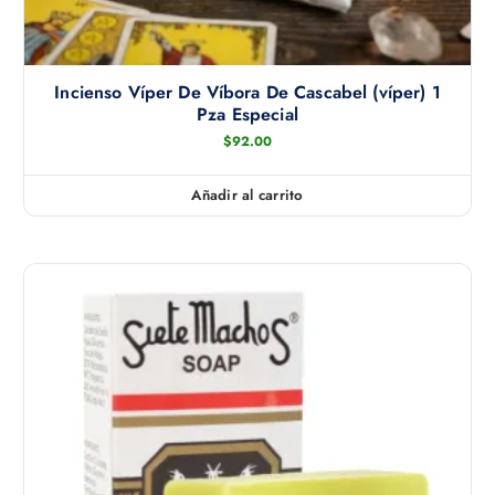
ú
l
t
Incienso Víper De Víbora De Cascabel (víper) 1
i
Pza Especial
p
$
92.00
l
e
Añadir al carrito
s
v
a
r
i
a
n
t
e
s
.
L