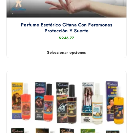
Perfume Esotérico Gitana Con Feromonas
Protección Y Suerte
$
246.77
Seleccionar opciones
E
s
t
e
p
r
o
d
u
c
t
o