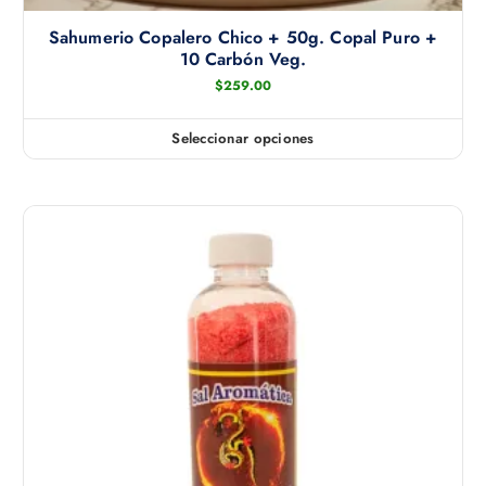
Sahumerio Copalero Chico + 50g. Copal Puro +
10 Carbón Veg.
$
259.00
Seleccionar opciones
E
s
t
e
p
r
o
d
u
c
t
o
t
i