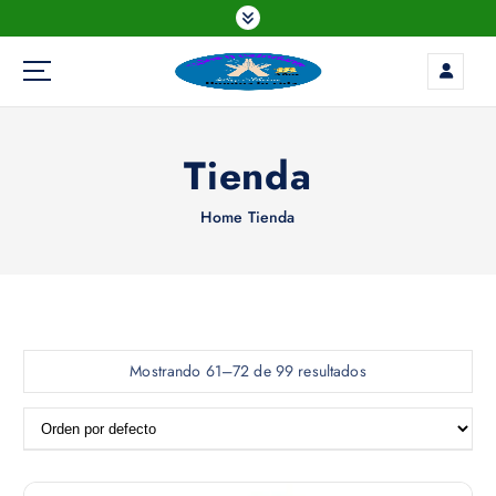
S
k
i
p
t
o
Tienda
c
o
n
Home
Tienda
t
e
n
t
Mostrando 61–72 de 99 resultados