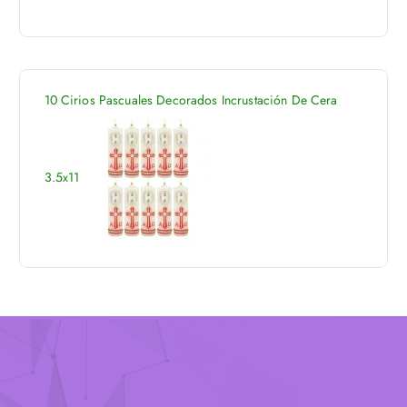
g
i
n
a
d
10 Cirios Pascuales Decorados Incrustación De Cera
e
p
r
o
3.5x11
d
u
c
t
o