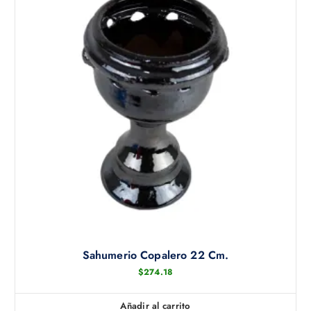
n
e
l
e
g
i
r
e
n
l
a
p
á
g
i
n
Sahumerio Copalero 22 Cm.
a
$
274.18
d
e
p
Añadir al carrito