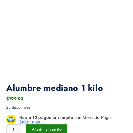
Alumbre mediano 1 kilo
$
199.00
25 disponibles
Hasta 12 pagos sin tarjeta
con Mercado Pago.
Saber más
Alumbre mediano 1 kilo cantidad
Añadir al carrito