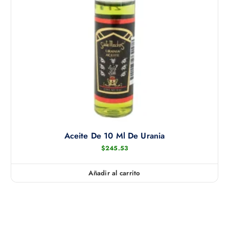
s
.
L
a
s
o
p
c
i
o
n
e
Aceite De 10 Ml De Urania
s
$
245.53
s
e
Añadir al carrito
p
u
e
d
e