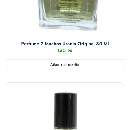
n
e
m
ú
l
t
Perfume 7 Machos Urania Original 30 Ml
i
p
$
621.90
l
e
Añadir al carrito
s
v
a
r
i
a
n
t
e