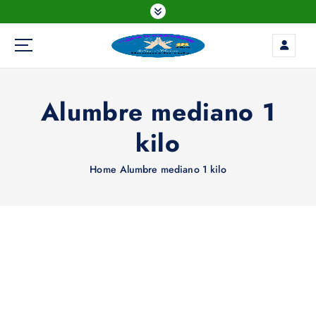
S
k
i
p
t
o
Alumbre mediano 1
c
o
kilo
n
t
e
Home
Alumbre mediano 1 kilo
n
t