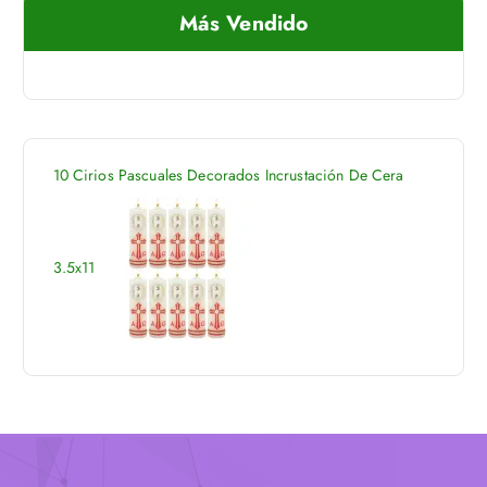
a
Más Vendido
r
:
10 Cirios Pascuales Decorados Incrustación De Cera
3.5x11