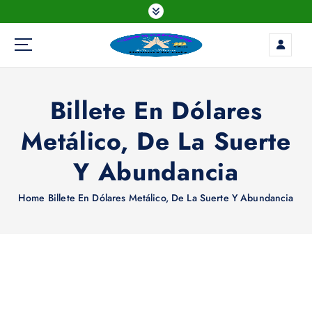
S
k
i
p
t
o
Billete En Dólares
c
o
Metálico, De La Suerte
n
t
Y Abundancia
e
n
Home
Billete En Dólares Metálico, De La Suerte Y Abundancia
t