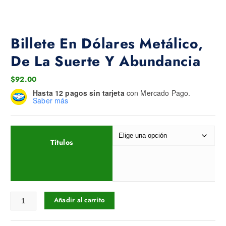
Billete En Dólares Metálico,
De La Suerte Y Abundancia
$
92.00
Hasta 12 pagos sin tarjeta
con Mercado Pago.
Saber más
Títulos
Billete En Dólares Metálico, De La Suerte Y Abundancia cantidad
Añadir al carrito