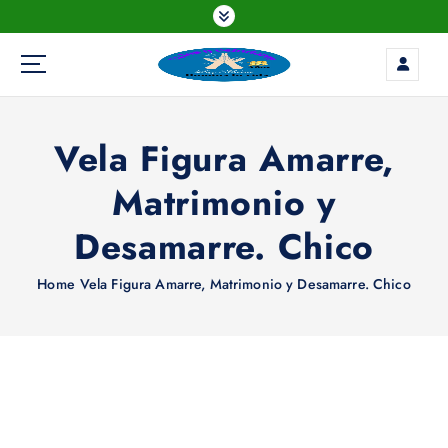
S
k
i
p
t
o
Vela Figura Amarre,
c
o
Matrimonio y
n
t
Desamarre. Chico
e
n
Home
Vela Figura Amarre, Matrimonio y Desamarre. Chico
t