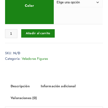
Color
Vela Figura Amarre, Matrimonio y Desamarre. Chico cantidad
Añadir al carrito
SKU:
N/D
Categoría:
Veladoras Figuras
Descripción
Información adicional
Valoraciones (0)