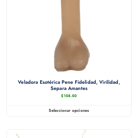
t
o
t
i
e
n
e
m
ú
l
t
Veladora Esotérica Pene Fidelidad, Virilidad,
i
Separa Amantes
p
$
158.50
l
e
Seleccionar opciones
s
E
v
s
a
t
r
e