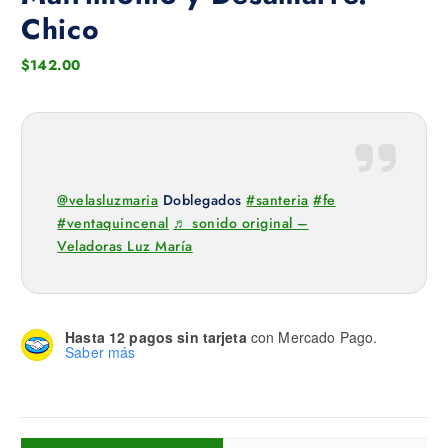
Chico
$
142.00
@velasluzmaria
Doblegados
#santeria
#fe
#ventaquincenal
♬ sonido original –
Veladoras Luz María
Hasta 12 pagos sin tarjeta
con Mercado Pago.
Saber más