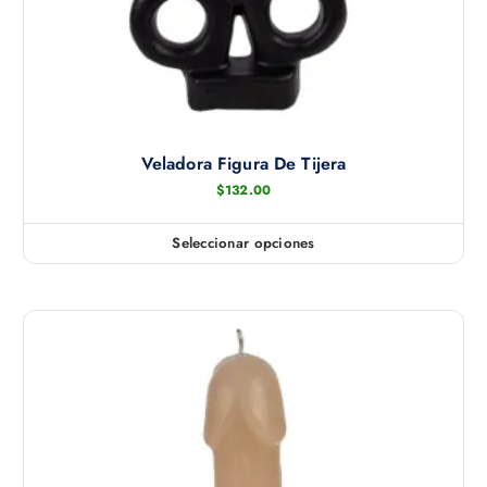
Veladora Figura De Tijera
$
132.00
Seleccionar opciones
E
s
t
e
p
r
o
d
u
c