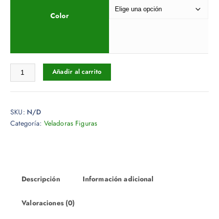
Color
Veladora Figura Gato cantidad
Añadir al carrito
SKU:
N/D
Categoría:
Veladoras Figuras
Descripción
Información adicional
Valoraciones (0)