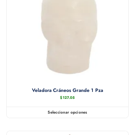
Veladora Cráneos Grande 1 Pza
$
127.05
Seleccionar opciones
E
s
t