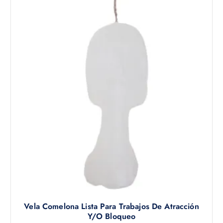
e
p
r
o
d
u
c
t
o
t
i
e
n
e
m
ú
l
t
Vela Comelona Lista Para Trabajos De Atracción
i
Y/o Bloqueo
p