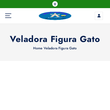
S
k
i
p
t
o
Veladora Figura Gato
c
o
n
Home
Veladora Figura Gato
t
e
n
t